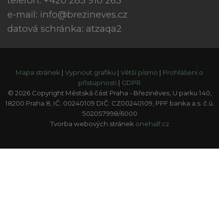
telefon: +420 283 910 263
e-mail:
info@brezineves.cz
datová schránka: atzaqa2
Mapa stránek
|
Vypnout grafiku
|
Větší písmo
|
Prohlášení o
přístupnosti
|
GDPR
© 2026 Copyright Městská část Praha - Březiněves, U parku 140,
18200 Praha 8, IČ: 00240109 DIČ: CZ00240109, PPF banka a.s. č.ú.
502057998/6000
Tvorba webových stránek
onehalf.cz