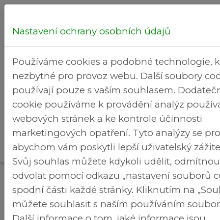
Nastavení ochrany osobních údajů
Hledej...
Používáme cookies a podobné technologie, k
nezbytné pro provoz webu. Další soubory coo
používají pouze s vaším souhlasem. Dodateč
cookie používáme k provádění analýz použív
Zápisy
Zápisy ze
webových stránek a ke kontrole účinnosti
z
zasedání
Rekrea
>
>
marketingových opatření. Tyto analýzy se pro
Brezineves.cz
jednání
zastupitelstva
areál
abychom vám poskytli lepší uživatelský zážit
ZMČ
2020
Svůj souhlas můžete kdykoli udělit, odmítno
Zápisy ze zasedání zastupitelstva 2020
odvolat pomocí odkazu „nastavení souborů c
spodní části každé stránky. Kliknutím na „So
můžete souhlasit s naším používáním soubor
Další informace o tom, jaké informace jsou