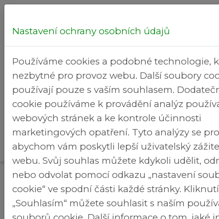
Nastavení ochrany osobních údajů
Hledej...
Používáme cookies a podobné technologie, k
nezbytné pro provoz webu. Další soubory coo
používají pouze s vaším souhlasem. Dodateč
cookie používáme k provádění analýz použív
Zápisy
webových stránek a ke kontrole účinnosti
Úřad a
z
Rekreační
>
>
marketingových opatření. Tyto analýzy se pro
Brezineves.cz
samospráva
jednání
areál
abychom vám poskytli lepší uživatelský zážit
ZMČ
webu. Svůj souhlas můžete kdykoli udělit, o
Zápisy z jednání ZMČ
nebo odvolat pomocí odkazu „nastavení sou
cookie“ ve spodní části každé stránky. Kliknu
Zápisy ze zasedání zastupitelstva 2026
„Souhlasím“ můžete souhlasit s naším použí
souborů cookie. Další informace o tom, jaké 