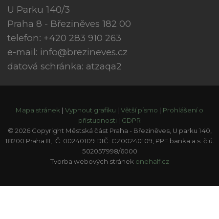
U Parku 140/3
Praha 8 - Březiněves 182 00
telefon: +420 283 910 263
e-mail:
info@brezineves.cz
datová schránka: atzaqa2
Mapa stránek
|
Vypnout grafiku
|
Větší písmo
|
Prohlášení o
přístupnosti
|
GDPR
© 2026 Copyright Městská část Praha - Březiněves, U parku 140,
18200 Praha 8, IČ: 00240109 DIČ: CZ00240109, PPF banka a.s. č.ú.
502057998/6000
Tvorba webových stránek
onehalf.cz