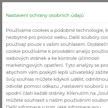
Nastavení ochrany osobních údajů
Hledej...
Používáme cookies a podobné technologie, k
nezbytné pro provoz webu. Další soubory coo
používají pouze s vaším souhlasem. Dodateč
cookie používáme k provádění analýz použív
Fotbalové
Rekrea
webových stránek a ke kontrole účinnosti
>
>
Brezineves.cz
Sportoviště
hřiště
areál
marketingových opatření. Tyto analýzy se pro
abychom vám poskytli lepší uživatelský zážit
Svůj souhlas můžete kdykoli udělit, odmítno
odvolat pomocí odkazu „nastavení souborů c
spodní části každé stránky. Kliknutím na „So
můžete souhlasit s naším používáním soubor
Další informace o tom, jaké informace jsou