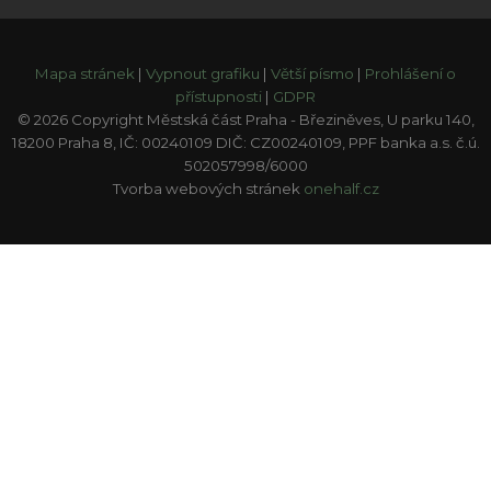
Mapa stránek
|
Vypnout grafiku
|
Větší písmo
|
Prohlášení o
přístupnosti
|
GDPR
© 2026 Copyright Městská část Praha - Březiněves, U parku 140,
18200 Praha 8, IČ: 00240109 DIČ: CZ00240109, PPF banka a.s. č.ú.
502057998/6000
Tvorba webových stránek
onehalf.cz