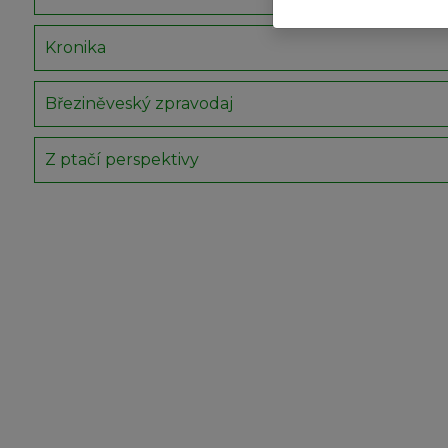
Kronika
Březiněveský zpravodaj
Z ptačí perspektivy