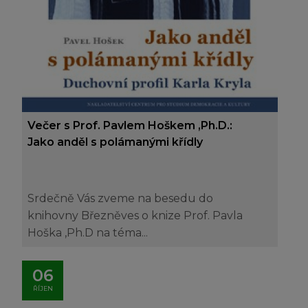
Večer s Prof. Pavlem Hoškem ,Ph.D.:
Jako anděl s polámanými křídly
Srdečně Vás zveme na besedu do
knihovny Březněves o knize Prof. Pavla
Hoška ,Ph.D na téma...
06
ŘÍJEN