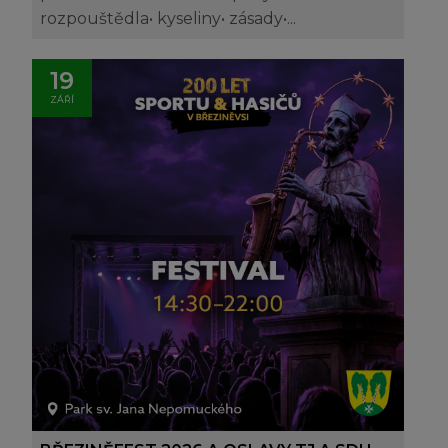
rozpouštědla• kyseliny• zásady•...
19
ZÁŘÍ