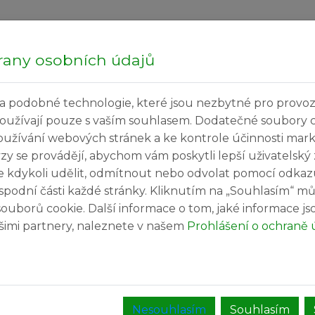
Hledej...
P
rany osobních údajů
a podobné technologie, které jsou nezbytné pro provoz
ečné informace
Kultura a volný čas
Služby v
používají pouze s vaším souhlasem. Dodatečné soubory 
oužívání webových stránek a ke kontrole účinnosti mar
ýzy se provádějí, abychom vám poskytli lepší uživatelský
e kdykoli udělit, odmítnout nebo odvolat pomocí odkaz
spodní části každé stránky. Kliknutím na „Souhlasím“ mů
ouborů cookie. Další informace o tom, jaké informace j
našimi partnery, naleznete v našem
Prohlášení o ochraně 
Nesouhlasím
Souhlasím