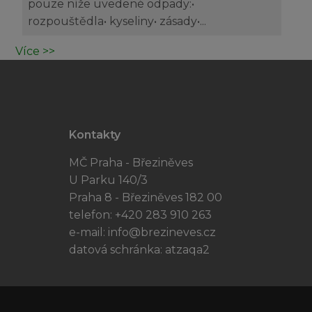
pouze níže uvedené odpady:•
rozpouštědla• kyseliny• zásady•...
Více >>
Kontakty
MČ Praha - Březiněves
U Parku 140/3
Praha 8 - Březiněves 182 00
telefon: +420 283 910 263
e-mail:
info@brezineves.cz
datová schránka: atzaqa2