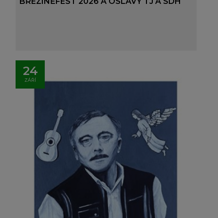
BŘEZINĚFEST 2026 A OSLAVY TJ A SDH
24
ZÁŘÍ