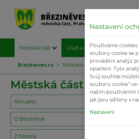
Nastavení och
Používáme cookies 
Městská část
Úřad a samospráva
Užit
soubory cookie se 
provádění analýz p
Brezineves.cz
>
Městská část
opatření. Tyto anal
Svůj souhlas můžet
Městská část
souborů cookie“ ve 
naším používáním s
jak jsou sdíleny s 
Aktuality
Nastavení
O Březiněvsi
Z historie