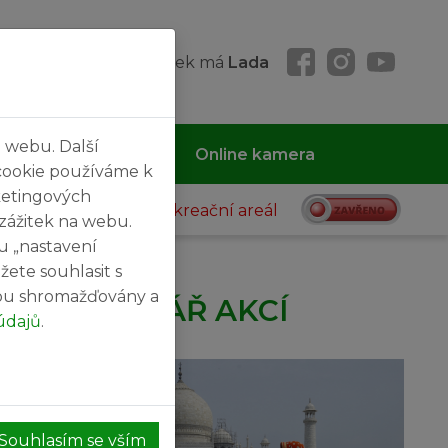
átek 07. 08. 2026, svátek má
Lada
 webu. Další
 MČ
Kontakty
Online kamera
cookie používáme k
ketingových
Rekreační areál
 zážitek na webu.
u „nastavení
žete souhlasit s
sou shromažďovány a
KALENDÁŘ AKCÍ
údajů
.
27
SRPEN
Souhlasím se vším