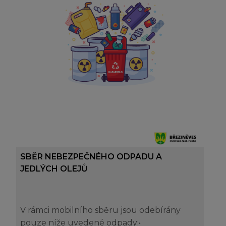
SBĚR NEBEZPEČNÉHO ODPADU A
JEDLÝCH OLEJŮ
V rámci mobilního sběru jsou odebírány
pouze níže uvedené odpady:•