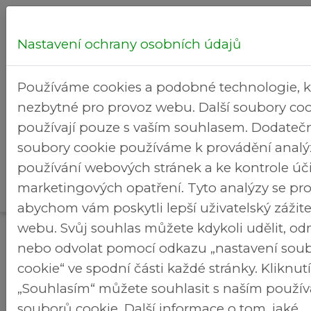
Nastavení ochrany osobních údajů
Hledej...
Používáme cookies a podobné technologie, k
nezbytné pro provoz webu. Další soubory coo
používají pouze s vaším souhlasem. Dodateč
soubory cookie používáme k provádění analý
Kultura
používání webových stránek a ke kontrole úč
Kalendář
Rekreační
>
>
Brezineves.cz
a volný
marketingových opatření. Tyto analýzy se pro
akcí
areál
čas
abychom vám poskytli lepší uživatelský zážit
webu. Svůj souhlas můžete kdykoli udělit, o
Kalendář akcí
nebo odvolat pomocí odkazu „nastavení sou
cookie“ ve spodní části každé stránky. Kliknu
Rozpis zápasu fotbalu
„Souhlasím“ můžete souhlasit s naším použí
souborů cookie. Další informace o tom, jaké