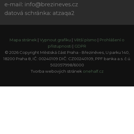
e-mail:
info@brezineves.cz
datová schránka: atzaqa2
Mapa stránek
|
Vypnout grafiku
|
Větší písmo
|
Prohlášení o
přístupnosti
|
GDPR
© 2026 Copyright Městská část Praha - Březiněves, U parku 140,
18200 Praha 8, IČ: 00240109 DIČ: CZ00240109, PPF banka a.s. č.ú.
502057998/6000
Tvorba webových stránek
onehalf.cz