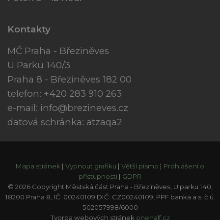
Kontakty
MČ Praha - Březiněves
U Parku 140/3
Praha 8 - Březiněves 182 00
telefon: +420 283 910 263
e-mail:
info@brezineves.cz
datová schránka: atzaqa2
Mapa stránek
|
Vypnout grafiku
|
Větší písmo
|
Prohlášení o
přístupnosti
|
GDPR
© 2026 Copyright Městská část Praha - Březiněves, U parku 140,
18200 Praha 8, IČ: 00240109 DIČ: CZ00240109, PPF banka a.s. č.ú.
502057998/6000
Tvorba webových stránek
onehalf.cz