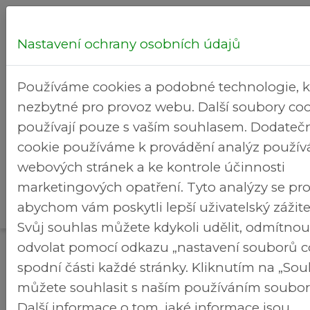
Nastavení ochrany osobních údajů
Hledej...
Používáme cookies a podobné technologie, k
nezbytné pro provoz webu. Další soubory coo
používají pouze s vaším souhlasem. Dodateč
cookie používáme k provádění analýz použív
Zápisy
Zápisy ze
webových stránek a ke kontrole účinnosti
z
zasedání
Rekrea
>
>
marketingových opatření. Tyto analýzy se pro
Brezineves.cz
jednání
zastupitelstva
areál
abychom vám poskytli lepší uživatelský zážit
ZMČ
2018
Svůj souhlas můžete kdykoli udělit, odmítno
Zápisy ze zasedání zastupitelstva 2018
odvolat pomocí odkazu „nastavení souborů c
spodní části každé stránky. Kliknutím na „So
můžete souhlasit s naším používáním soubor
Další informace o tom, jaké informace jsou