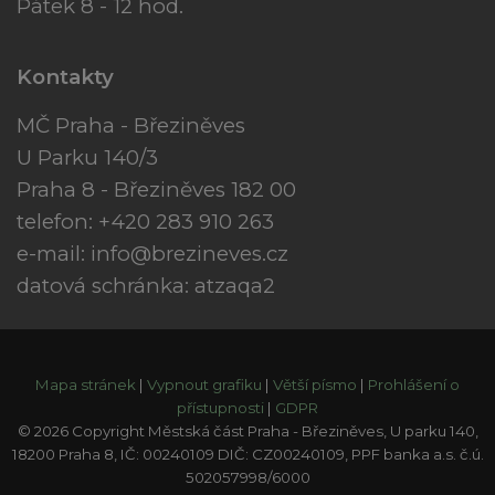
Pátek 8 - 12 hod.
Kontakty
MČ Praha - Březiněves
U Parku 140/3
Praha 8 - Březiněves 182 00
telefon: +420 283 910 263
e-mail:
info@brezineves.cz
datová schránka: atzaqa2
Mapa stránek
|
Vypnout grafiku
|
Větší písmo
|
Prohlášení o
přístupnosti
|
GDPR
© 2026 Copyright Městská část Praha - Březiněves, U parku 140,
18200 Praha 8, IČ: 00240109 DIČ: CZ00240109, PPF banka a.s. č.ú.
502057998/6000