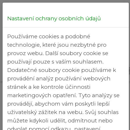
Nastavení ochrany osobních údajů
Hledej...
Používáme cookies a podobné
technologie, které jsou nezbytné pro
provoz webu. Další soubory cookie se
používají pouze s vaším souhlasem.
Detail
Rekreační
Dodatečné soubory cookie používáme k
>
Brezineves.cz
události
areál
provádění analýz používání webových
stránek a ke kontrole účinnosti
Detail události
marketingových opatření. Tyto analýzy se
SBĚR NEBEZPEČNÉHO ODPADU A JEDLÝCH
provádějí, abychom vám poskytli lepší
OLEJŮ
uživatelský zážitek na webu. Svůj souhlas
18.07.2026 - 11:30 - 11:50
můžete kdykoli udělit, odmítnout nebo
U Parku
odvolat pomocí odkazu „nastavení