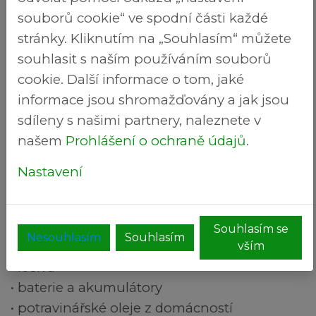
V rámci mobilního sběru jsou odebírány
souborů cookie“ ve spodní části každé
pouze níže uvedené odpady:
stránky. Kliknutím na „Souhlasím“ můžete
• rozpouštědla
souhlasit s naším používáním souborů
• kyseliny
cookie. Další informace o tom, jaké
• zásady
informace jsou shromažďovány a jak jsou
• fotochemikálie
sdíleny s našimi partnery, naleznete v
• pesticidy
našem
Prohlášení o ochraně údajů
.
• zářivky a jiný odpad s obsahem rtuti
(teploměry)
Nastavení
• olej a tuk (kromě jedlého)
• barvy, tiskařské barvy, lepidla, pryskyřice
• detergenty obsahující nebezpečné látky
Souhlasím se
Nesouhlasím
Souhlasím
(čisticí prostředky)
vším
• léčiva
• baterie a akumulátory
• potravinářské oleje z domácností