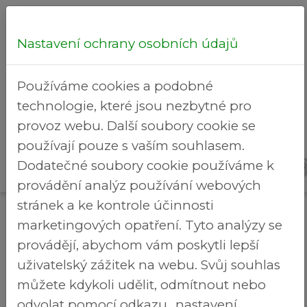
Nastavení ochrany osobních údajů
Hledej...
Používáme cookies a podobné
technologie, které jsou nezbytné pro
provoz webu. Další soubory cookie se
používají pouze s vaším souhlasem.
Detail
Rekreační
Dodatečné soubory cookie používáme k
>
Brezineves.cz
události
areál
provádění analýz používání webových
stránek a ke kontrole účinnosti
Detail události
marketingových opatření. Tyto analýzy se
BŘEZINĚFEST 2026 A OSLAVY TJ A SDH
provádějí, abychom vám poskytli lepší
19.09.2026
uživatelský zážitek na webu. Svůj souhlas
Ke stažení
můžete kdykoli udělit, odmítnout nebo
odvolat pomocí odkazu „nastavení