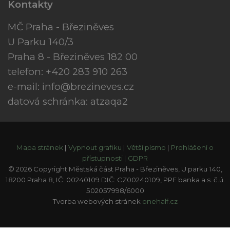
Kontakty
MČ Praha - Březiněves
U Parku 140/3
Praha 8 - Březiněves 182 00
telefon: +420 283 910 263
e-mail:
info@brezineves.cz
datová schránka: atzaqa2
Mapa stránek
|
Vypnout grafiku
|
Větší písmo
|
Prohlášení o
přístupnosti
|
GDPR
© 2026 Copyright Městská část Praha - Březiněves, U parku 140,
18200 Praha 8, IČ: 00240109 DIČ: CZ00240109, PPF banka a.s. č.ú.
502057998/6000
Tvorba webových stránek
onehalf.cz