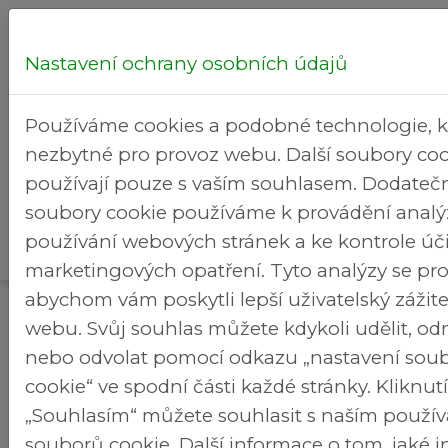
Nastavení ochrany osobních údajů
Hledej...
Používáme cookies a podobné technologie, k
nezbytné pro provoz webu. Další soubory coo
používají pouze s vaším souhlasem. Dodateč
soubory cookie používáme k provádění analý
Městská
Rekreační
používání webových stránek a ke kontrole úč
>
>
Brezineves.cz
Aktuality
část
areál
marketingových opatření. Tyto analýzy se pro
abychom vám poskytli lepší uživatelský zážit
Aktuality
webu. Svůj souhlas můžete kdykoli udělit, o
SLAVNOSTNÍ POKLEPÁNÍ ZÁKLADNÍHO
nebo odvolat pomocí odkazu „nastavení sou
KAMENE
cookie“ ve spodní části každé stránky. Kliknu
Ve čtvrtek 25. září proběhlo slavnostní
„Souhlasím“ můžete souhlasit s naším použí
poklepání základního kamene rekonstrukce
souborů cookie. Další informace o tom, jaké 