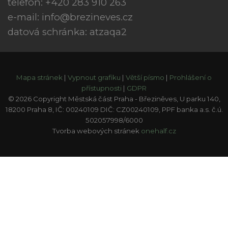
telefon: +420 283 910 263
e-mail:
info@brezineves.cz
datová schránka: atzaqa2
Mapa stránek
|
Vypnout grafiku
|
Větší písmo
|
Prohlášení o
přístupnosti
|
GDPR
© 2026 Copyright Městská část Praha - Březiněves, U parku 140,
18200 Praha 8, IČ: 00240109 DIČ: CZ00240109, PPF banka a.s. č.ú.
502057998/6000
Tvorba webových stránek
onehalf.cz