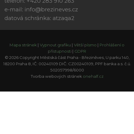
telefon: +420 283 910 263
e-mail:
info@brezineves.cz
datová schránka: atzaqa2
Mapa stránek
|
Vypnout grafiku
|
Větší písmo
|
Prohlášení o
přístupnosti
|
GDPR
© 2026 Copyright Městská část Praha - Březiněves, U parku 140,
18200 Praha 8, IČ: 00240109 DIČ: CZ00240109, PPF banka a.s. č.ú.
502057998/6000
Tvorba webových stránek
onehalf.cz