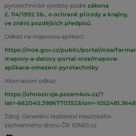
pyrotechnické výrobky podle
zákona
č. 114/1992 Sb., o ochraně přírody a krajiny,
ve znění pozdějších předpisů
.
Odkaz na mapovou aplikaci:
https://mze.gov.cz/public/portal/mze/farmar
mapovy-a-datovy-portal-mze/mapova-
aplikace-omezeni-pyrotechniky
Alternativní odkaz:
https://ohnostroje.pozemkov.cz/?
lat=-662040.3986770352&lon=-1052481.36
Zdroj: Generální ředitelství Hasičského
záchranného sboru ČR; IDNES.cz