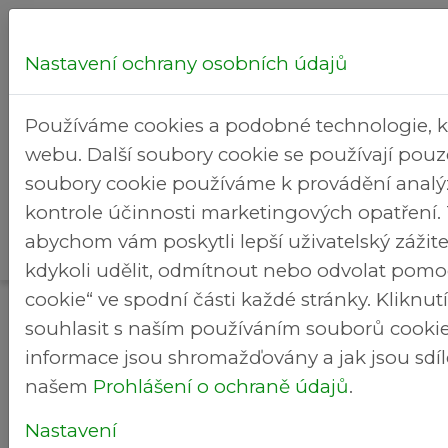
Nastavení ochrany osobních údajů
Hledej...
Používáme cookies a podobné technologie, k
webu. Další soubory cookie se používají pou
soubory cookie používáme k provádění analý
kontrole účinnosti marketingových opatření. T
Městská
Rekreační
abychom vám poskytli lepší uživatelský záži
>
>
Brezineves.cz
Aktuality
část
areál
kdykoli udělit, odmítnout nebo odvolat pomo
cookie“ ve spodní části každé stránky. Klikn
Aktuality
souhlasit s naším používáním souborů cookie.
Nová pravidla pro používání zábavní
informace jsou shromažďovány a jak jsou sdíl
pyrotechniky od 1. prosince 2025
našem
Prohlášení o ochraně údajů
.
Od 1. prosince 2025 začne na celém území
České republiky platit zákon č. 344/2025 Sb.,
Nastavení