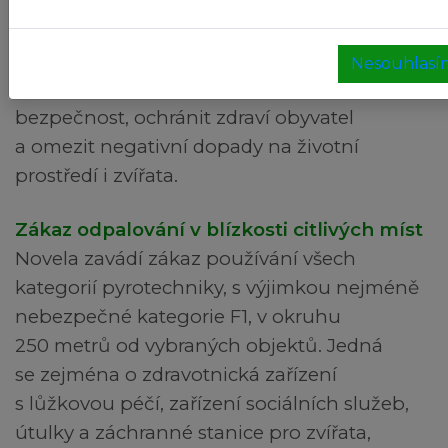
který novelizuje zákon č. 206/2015 Sb.,
o pyrotechnice, který přináší zpřísnění
pravidel pro používání a prodej zábavní
Nesouhlasí
pyrotechniky. Cílem změn je zvýšit
bezpečnost, ochránit zdraví obyvatel
a omezit negativní dopady na životní
prostředí i zvířata.
Zákaz odpalování v blízkosti citlivých míst
Novela zavádí zákaz používání všech
kategorií pyrotechniky, s výjimkou nejméně
nebezpečné kategorie F1, v okruhu
250 metrů od vybraných objektů. Jedná
se zejména o zdravotnická zařízení
s lůžkovou péčí, zařízení sociálních služeb,
útulky a záchranné stanice pro zvířata,