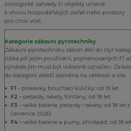
zoologické zahrady či objekty určené
k chovu hospodářských zvířat nebo prostory
pro chov včel.
Kategorie zábavní pyrotechniky
Zábavní pyrotechniku zákon dělí do čtyř kateg
rizika při jejím používání, pojmenovaných F1 a
výrobek jím musí být viditelně označen. Zařaz
do kategorií záleží zejména na velikosti a síle:
F1
– prskavky, bouchací kuličky; od 15 let
F2
– petardy, rakety, fontány; od 18 let
F3
– velké baterie, petardy i rakety; od 18 let
července 2026)
F4
– velké baterie a pumy, ohněpád; od 18 l