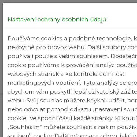
Nastavení ochrany osobních údajů
Hledej...
Používáme cookies a podobné technologie, k
nezbytné pro provoz webu. Další soubory coo
používají pouze s vaším souhlasem. Dodateč
cookie používáme k provádění analýz použív
Kultura
webových stránek a ke kontrole účinnosti
Rekreační
>
>
Brezineves.cz
a volný
Fotogalerie
marketingových opatření. Tyto analýzy se pro
areál
čas
abychom vám poskytli lepší uživatelský zážit
webu. Svůj souhlas můžete kdykoli udělit, o
Fotogalerie
nebo odvolat pomocí odkazu „nastavení sou
2020 - Dechovkový festival
cookie“ ve spodní části každé stránky. Kliknu
„Souhlasím“ můžete souhlasit s naším použí
souborů cookie. Další informace o tom, jaké 