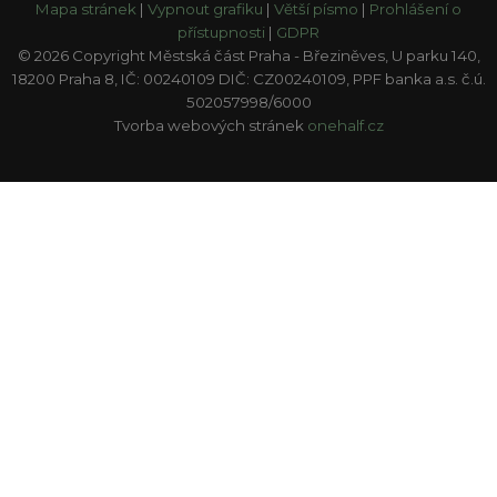
Mapa stránek
|
Vypnout grafiku
|
Větší písmo
|
Prohlášení o
přístupnosti
|
GDPR
© 2026 Copyright Městská část Praha - Březiněves, U parku 140,
18200 Praha 8, IČ: 00240109 DIČ: CZ00240109, PPF banka a.s. č.ú.
502057998/6000
Tvorba webových stránek
onehalf.cz