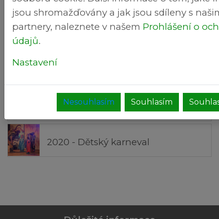
2020 - Loučení s létem
jsou shromažďovány a jak jsou sdíleny s naši
partnery, naleznete v našem
Prohlášení o oc
2020 - Poděkování hasičům
údajů
.
Nastavení
Nesouhlasím
Souhlasím
Souhlas
2020 - Masopust a maškarní zábava
2020 - Dětský karneval