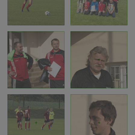
+
+
+
+