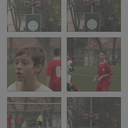
+
+
+
+
+
+