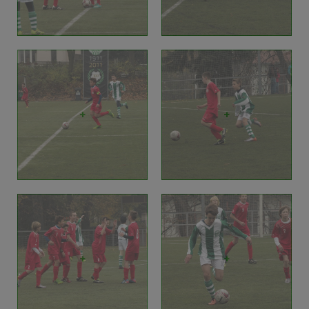
+
+
+
+