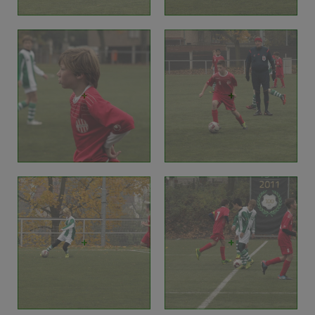
+
+
+
+