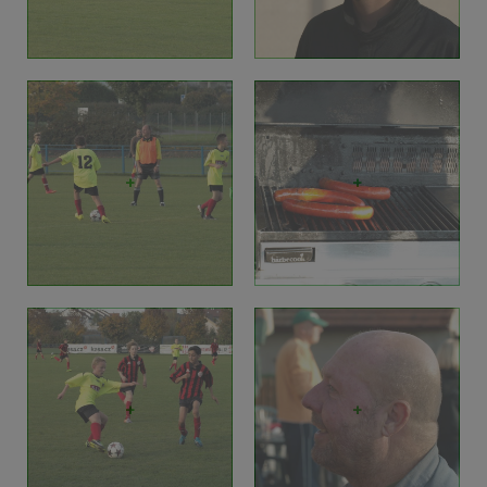
+
+
+
+