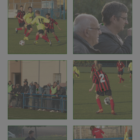
+
+
+
+