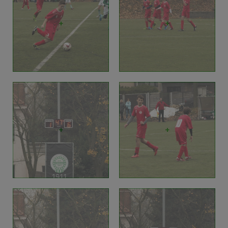
+
+
+
+