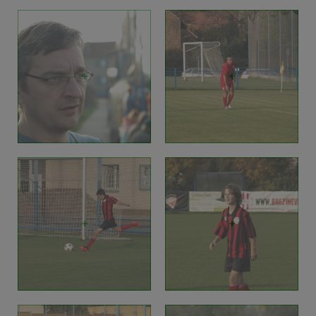
+
+
+
+