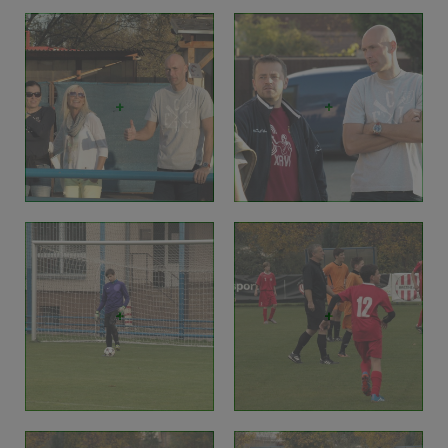
+
+
+
+