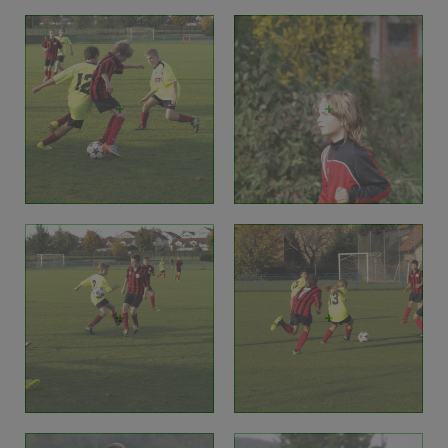
+
+
+
+