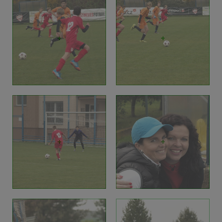
+
+
+
+