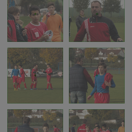
+
+
+
+