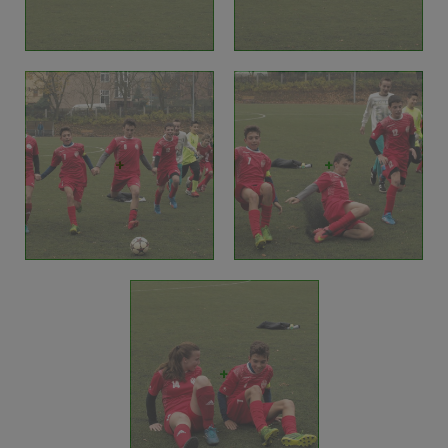
+
+
+