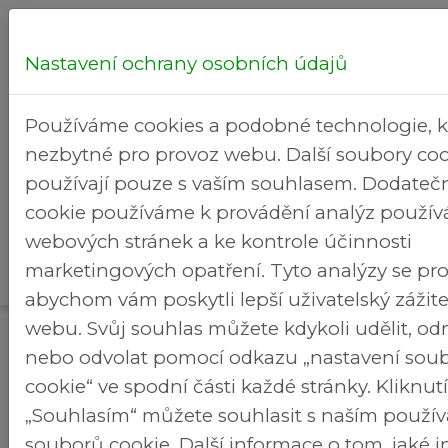
Nastavení ochrany osobních údajů
Hledej...
Používáme cookies a podobné technologie, k
nezbytné pro provoz webu. Další soubory coo
používají pouze s vaším souhlasem. Dodateč
cookie používáme k provádění analýz použív
Kultura
webových stránek a ke kontrole účinnosti
Rekreační
>
>
Brezineves.cz
a volný
Fotogalerie
marketingových opatření. Tyto analýzy se pro
areál
čas
abychom vám poskytli lepší uživatelský zážit
webu. Svůj souhlas můžete kdykoli udělit, o
Fotogalerie
nebo odvolat pomocí odkazu „nastavení sou
cookie“ ve spodní části každé stránky. Kliknu
„Souhlasím“ můžete souhlasit s naším použí
souborů cookie. Další informace o tom, jaké 