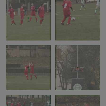
+
+
+
+