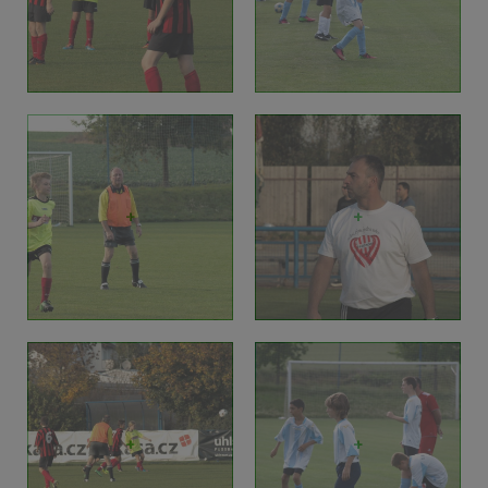
+
+
+
+