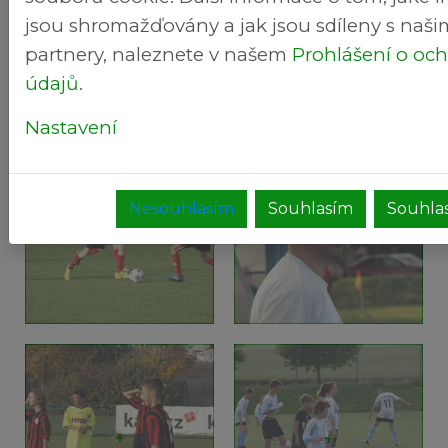
+
+
jsou shromažďovány a jak jsou sdíleny s naši
partnery, naleznete v našem
Prohlášení o oc
údajů
.
Nastavení
Nesouhlasím
Souhlasím
Souhlas
+
+
+
+