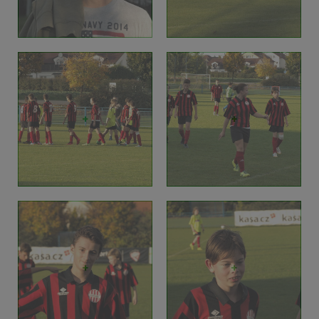
+
+
+
+