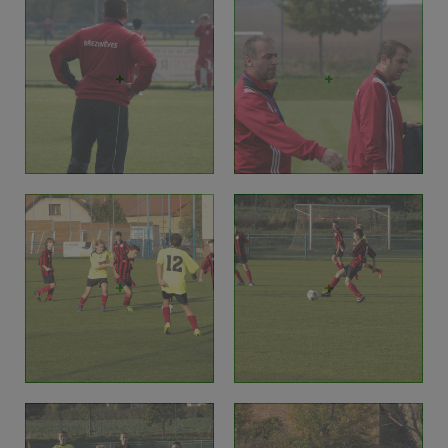
+
+
+
+