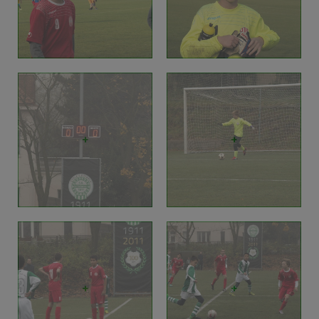
+
+
+
+