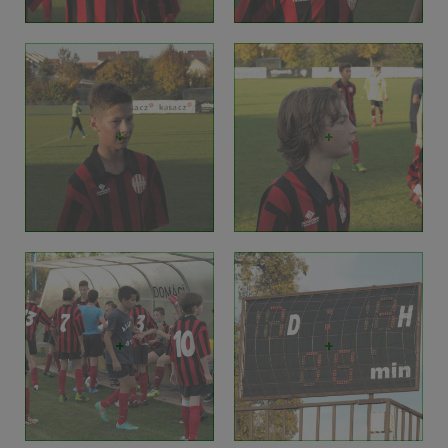
+
+
+
+