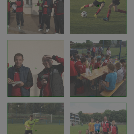
+
+
+
+
+
+