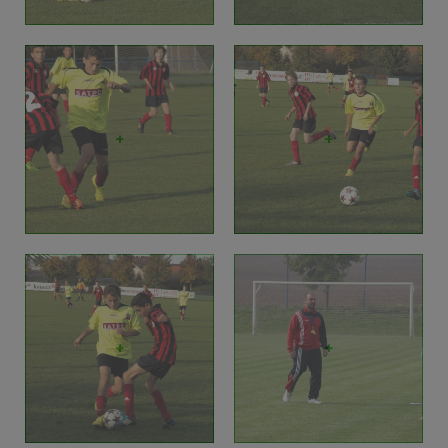
+
+
+
+