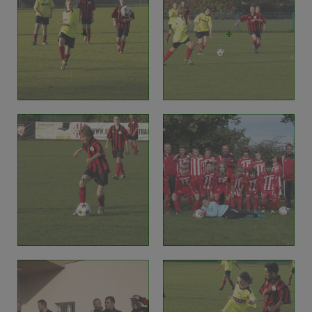
+
+
+
+