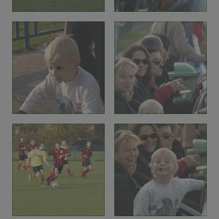
+
+
+
+