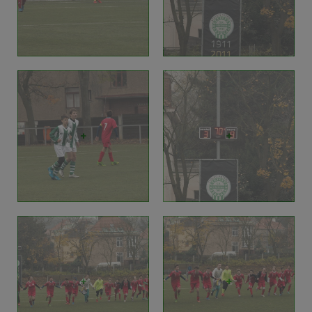
+
+
+
+