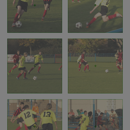
+
+
+
+
+
+