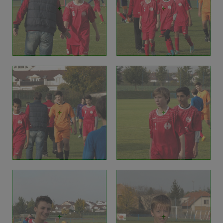
+
+
+
+
+
+