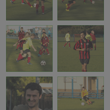
+
+
+
+