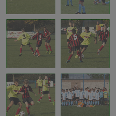
+
+
+
+