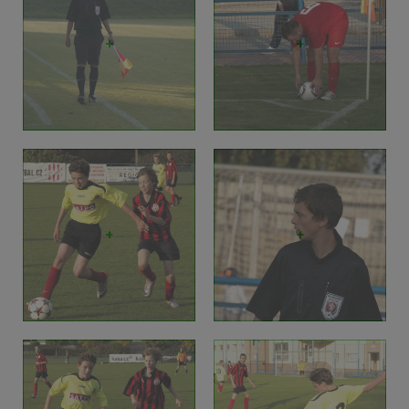
+
+
+
+