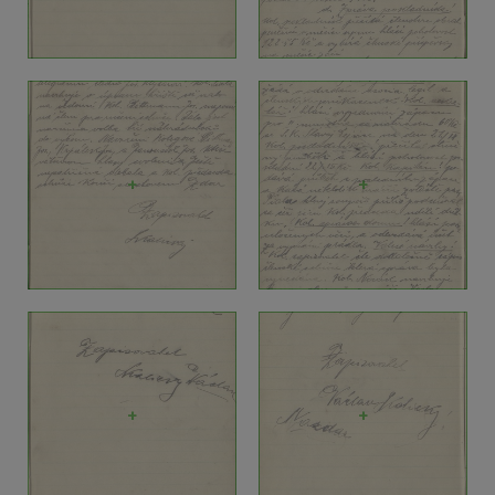
+
+
+
+