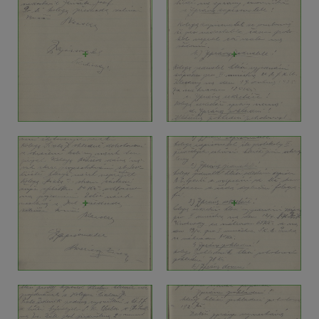
+
+
+
+