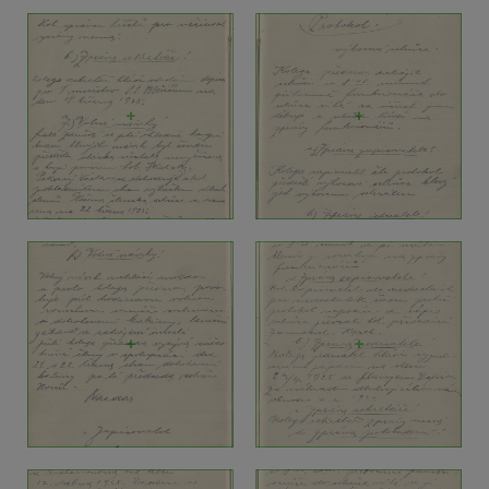
+
+
+
+