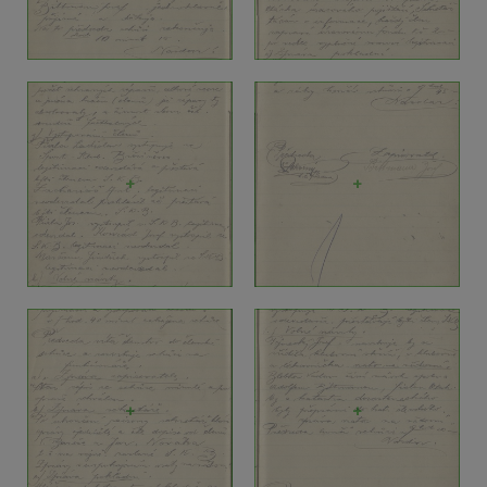
+
+
+
+