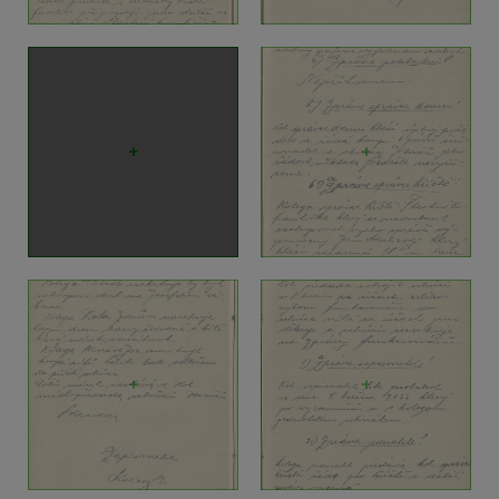
+
+
+
+