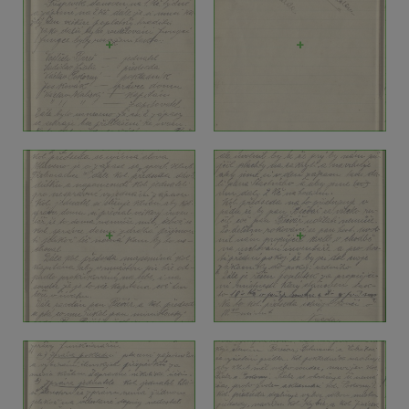
+
+
+
+