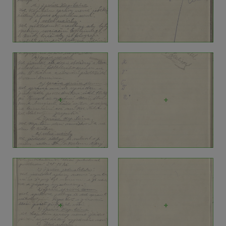
+
+
+
+