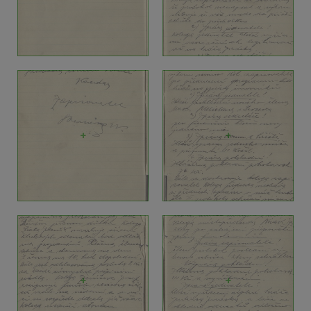
+
+
+
+