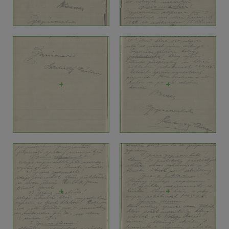
+
+
+
+