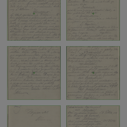
+
+
+
+