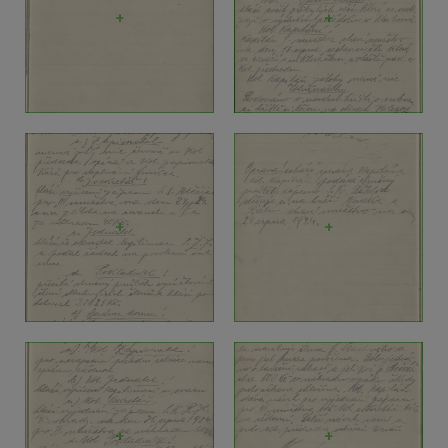
+
+
+
+
+
+