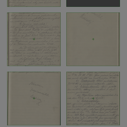
+
+
+
+