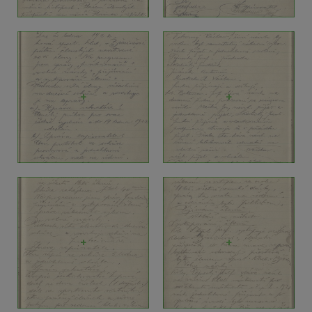
+
+
+
+