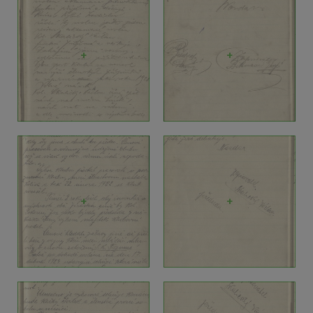
+
+
+
+