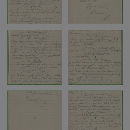
+
+
+
+