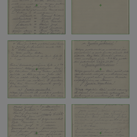
+
+
+
+
+
+