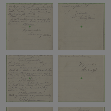
+
+
+
+