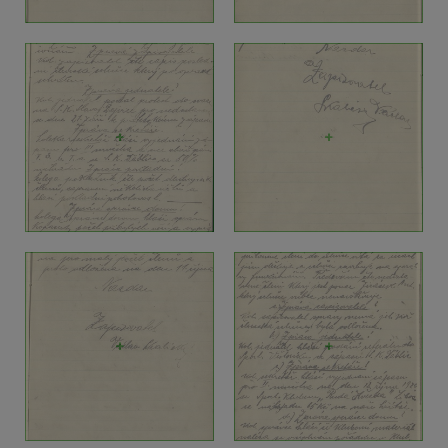
+
+
+
+