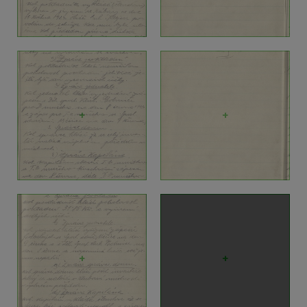
+
+
+
+