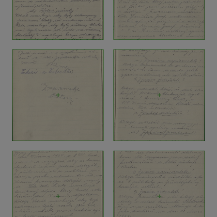
+
+
+
+