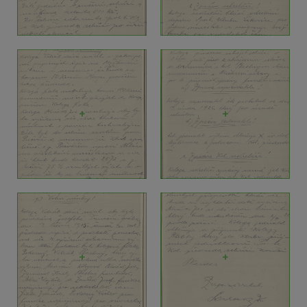
+
+
+
+