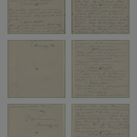
+
+
+
+
+
+