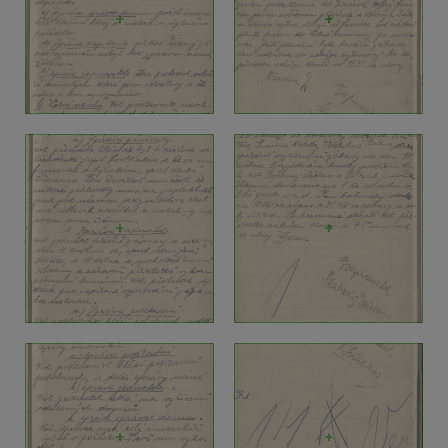
+
+
+
+
+
+