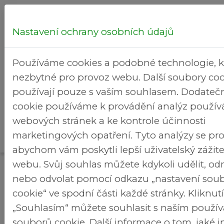
Nastavení ochrany osobních údajů
Hledej...
Používáme cookies a podobné technologie, k
nezbytné pro provoz webu. Další soubory coo
používají pouze s vaším souhlasem. Dodateč
cookie používáme k provádění analýz použív
Kultura
webových stránek a ke kontrole účinnosti
Rekreační
>
>
Brezineves.cz
a volný
Fotogalerie
marketingových opatření. Tyto analýzy se pro
areál
čas
abychom vám poskytli lepší uživatelský zážit
webu. Svůj souhlas můžete kdykoli udělit, o
Fotogalerie
nebo odvolat pomocí odkazu „nastavení sou
cookie“ ve spodní části každé stránky. Kliknu
„Souhlasím“ můžete souhlasit s naším použí
souborů cookie. Další informace o tom, jaké 