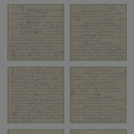
+
+
+
+