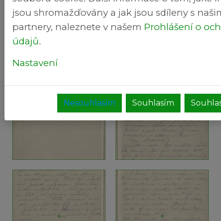
+
+
jsou shromažďovány a jak jsou sdíleny s naši
partnery, naleznete v našem
Prohlášení o oc
údajů
.
Nastavení
Nesouhlasím
Souhlasím
Souhlas
+
+
+
+