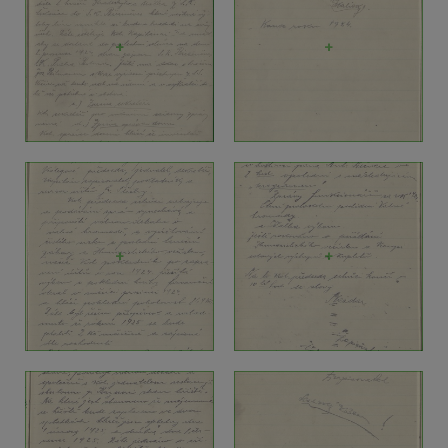
+
+
+
+