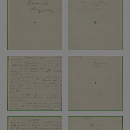
+
+
+
+