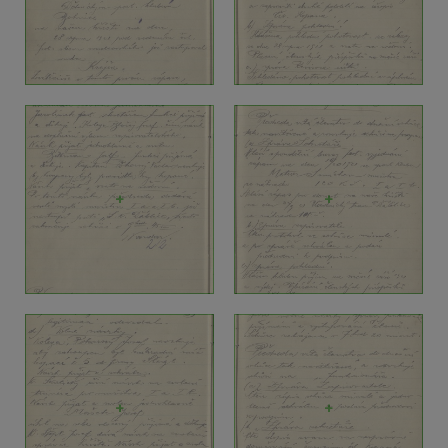
+
+
+
+