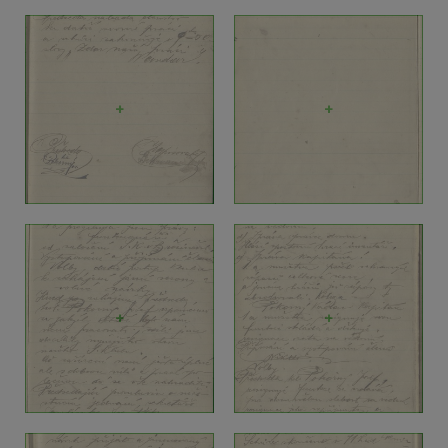
+
+
+
+