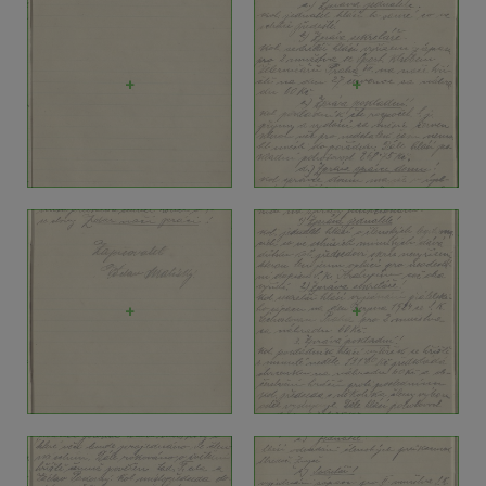
+
+
+
+