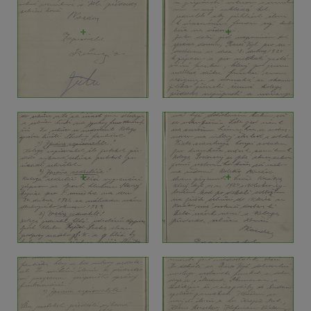
+
+
+
+