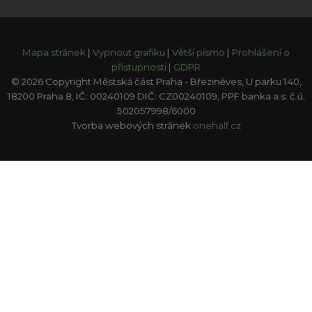
Mapa stránek
|
Vypnout grafiku
|
Větší písmo
|
Prohlášení o
přístupnosti
|
GDPR
© 2026 Copyright Městská část Praha - Březiněves, U parku 140,
18200 Praha 8, IČ: 00240109 DIČ: CZ00240109, PPF banka a.s. č.ú.
502057998/6000
Tvorba webových stránek
onehalf.cz