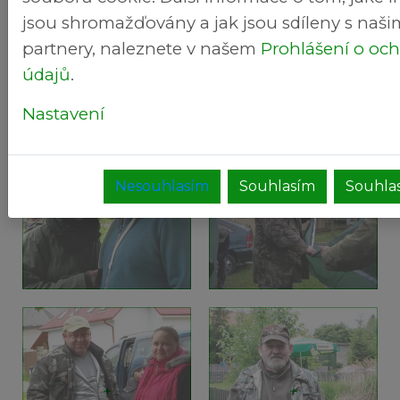
+
+
jsou shromažďovány a jak jsou sdíleny s naši
partnery, naleznete v našem
Prohlášení o oc
údajů
.
Nastavení
Nesouhlasím
Souhlasím
Souhlas
+
+
+
+