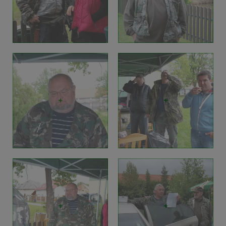
+
+
+
+