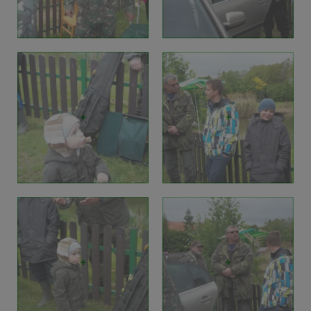
+
+
+
+