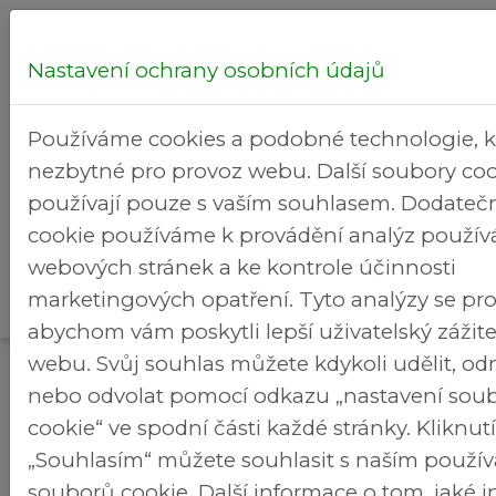
Nastavení ochrany osobních údajů
Hledej...
Používáme cookies a podobné technologie, k
nezbytné pro provoz webu. Další soubory coo
používají pouze s vaším souhlasem. Dodateč
cookie používáme k provádění analýz použív
Kultura
webových stránek a ke kontrole účinnosti
Rekreační
>
>
Brezineves.cz
a volný
Fotogalerie
marketingových opatření. Tyto analýzy se pro
areál
čas
abychom vám poskytli lepší uživatelský zážit
webu. Svůj souhlas můžete kdykoli udělit, o
Fotogalerie
nebo odvolat pomocí odkazu „nastavení sou
cookie“ ve spodní části každé stránky. Kliknu
„Souhlasím“ můžete souhlasit s naším použí
souborů cookie. Další informace o tom, jaké 