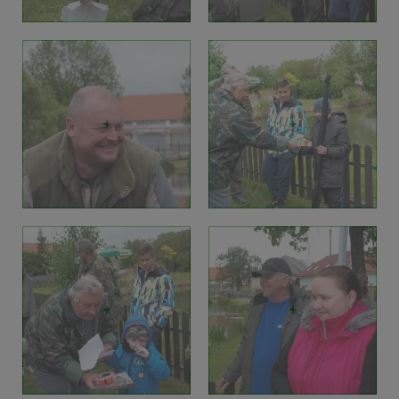
+
+
+
+