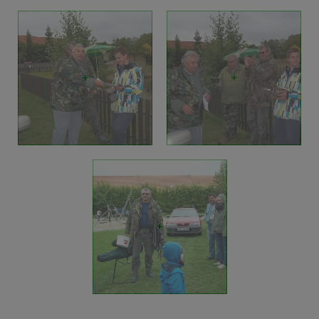
+
+
+