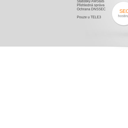
Statistiky AWStats
Přehledná správa
Ochrana DNSSEC
SE
hostin
Pouze u TELE3