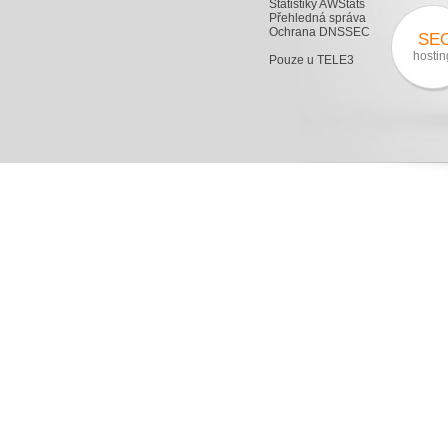
Statistiky AWStats
Přehledná správa
Ochrana DNSSEC
SE
hostin
Pouze u TELE3