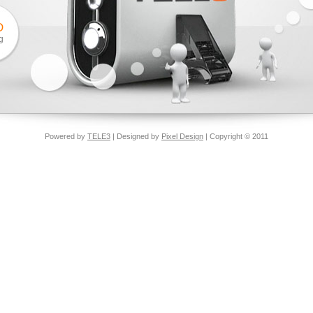
O
g
Powered by
TELE3
| Designed by
Pixel Design
| Copyright © 2011