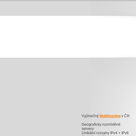
Vyjímečný
Multihosting
v ČR
Geograficky rozmístěné
servery
Unikátní rozsahy IPv4 + IPv6