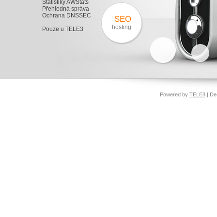
Statistiky AWStats
Přehledná správa
Ochrana DNSSEC
SEO
hosting
Pouze u TELE3
Powered by
TELE3
| De