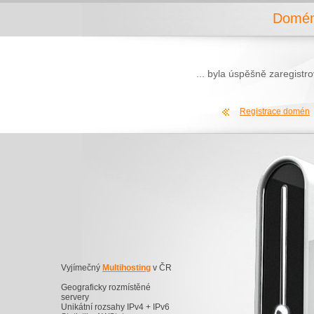
Domén
... byla úspěšně zaregist
Registrace domén
Vyjímečný
Multihosting
v ČR
Geograficky rozmístěné
servery
Unikátní rozsahy IPv4 + IPv6