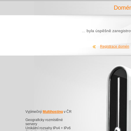
Domén
... byla úspěšně zaregist
Registrace domén
Vyjímečný
Multihosting
v ČR
Geograficky rozmístěné
servery
Unikátní rozsahy IPv4 + IPv6