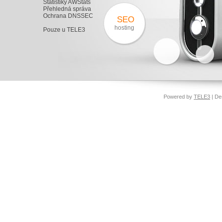
Statistiky AWStats
Přehledná správa
Ochrana DNSSEC
SEO
hosting
Pouze u TELE3
Powered by
TELE3
| De