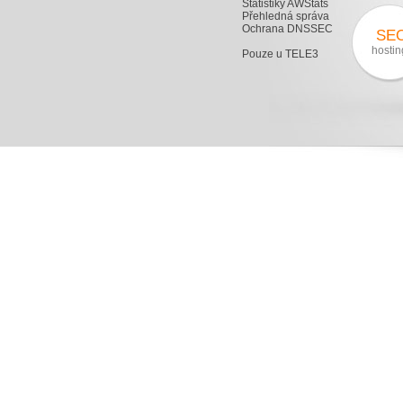
Statistiky AWStats
Přehledná správa
Ochrana DNSSEC
SE
hostin
Pouze u TELE3