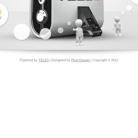
O
g
Powered by
TELE3
| Designed by
Pixel Design
| Copyright © 2011