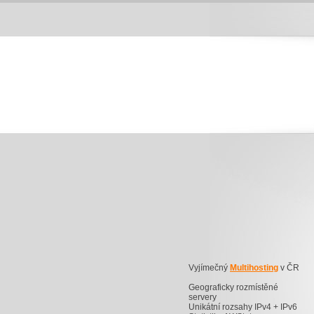
Vyjímečný
Multihosting
v ČR
Geograficky rozmístěné
servery
Unikátní rozsahy IPv4 + IPv6