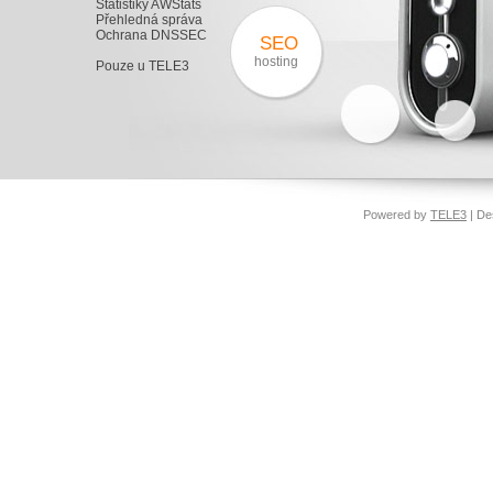
Statistiky AWStats
Přehledná správa
Ochrana DNSSEC
SEO
hosting
Pouze u TELE3
Powered by
TELE3
| De