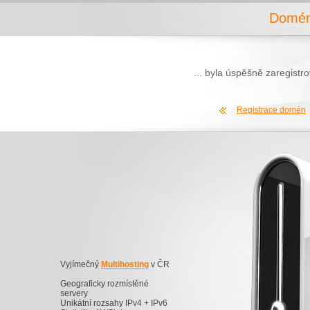
Domén
... byla úspěšně zaregist
Registrace domén
Vyjímečný
Multihosting
v ČR
Geograficky rozmístěné
servery
Unikátní rozsahy IPv4 + IPv6