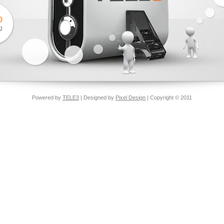
O
g
Powered by
TELE3
| Designed by
Pixel Design
| Copyright © 2011