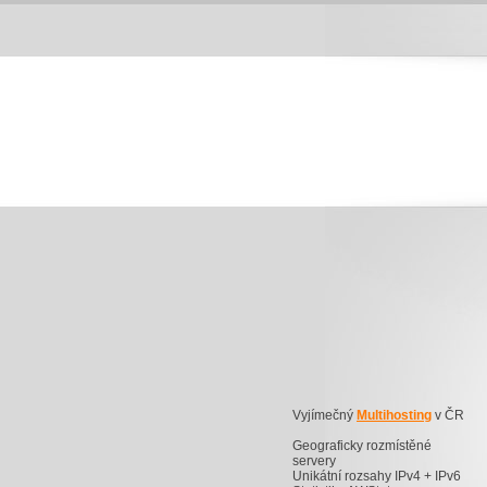
Vyjímečný
Multihosting
v ČR
Geograficky rozmístěné
servery
Unikátní rozsahy IPv4 + IPv6