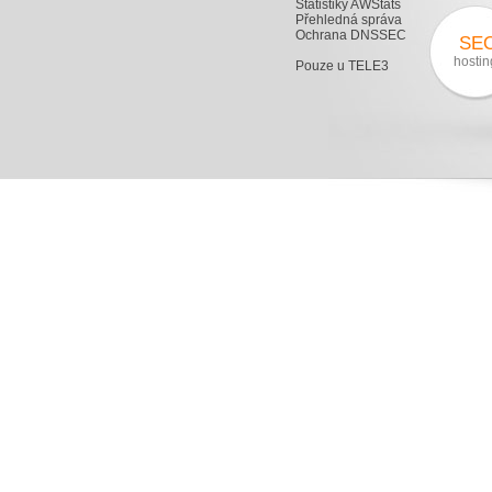
Statistiky AWStats
Přehledná správa
Ochrana DNSSEC
SE
hostin
Pouze u TELE3