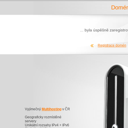
Domén
... byla úspěšně zaregist
Registrace domén
Vyjímečný
Multihosting
v ČR
Geograficky rozmístěné
servery
Unikátní rozsahy IPv4 + IPv6