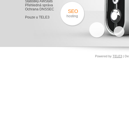
Statistiky AWStats
Přehledná správa
Ochrana DNSSEC
SEO
hosting
Pouze u TELE3
Powered by
TELE3
| De