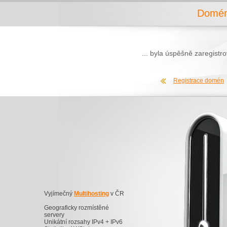
Domén
... byla úspěšně zaregist
Registrace domén
Vyjímečný
Multihosting
v ČR
Geograficky rozmístěné
servery
Unikátní rozsahy IPv4 + IPv6