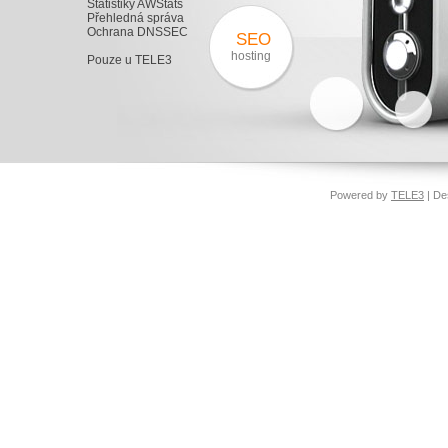
Statistiky AWStats
Přehledná správa
Ochrana DNSSEC
SEO
hosting
Pouze u TELE3
Powered by
TELE3
| De