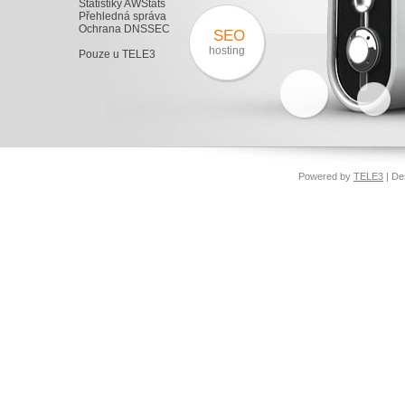
Statistiky AWStats
Přehledná správa
Ochrana DNSSEC
SEO
hosting
Pouze u TELE3
Powered by
TELE3
| De