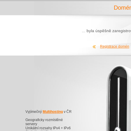
Domén
... byla úspěšně zaregist
Registrace domén
Vyjímečný
Multihosting
v ČR
Geograficky rozmístěné
servery
Unikátní rozsahy IPv4 + IPv6