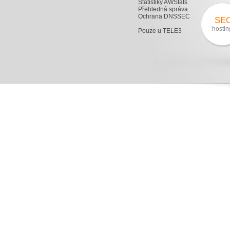
Statistiky AWStats
Přehledná správa
Ochrana DNSSEC
SE
hostin
Pouze u TELE3