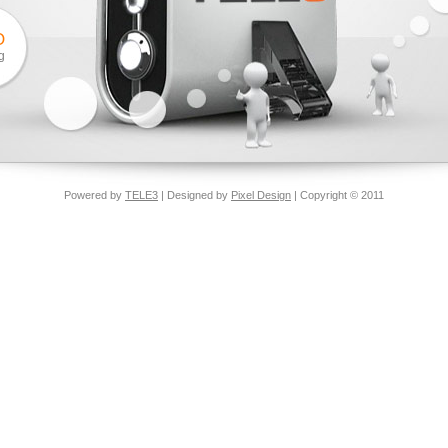
O
g
Powered by
TELE3
| Designed by
Pixel Design
| Copyright © 2011