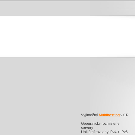
Vyjímečný
Multihosting
v ČR
Geograficky rozmístěné
servery
Unikátní rozsahy IPv4 + IPv6